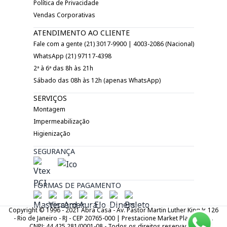
Política de Privacidade
Vendas Corporativas
ATENDIMENTO AO CLIENTE
Fale com a gente (21) 3017-9900 | 4003-2086 (Nacional)
WhatsApp (21) 97117-4398
2ª à 6ª das 8h às 21h
Sábado das 08h às 12h (apenas WhatsApp)
SERVIÇOS
Montagem
Impermeabilização
Higienização
SEGURANÇA
FORMAS DE PAGAMENTO
Copyright © 1996 - 2021 Abra Casa - Av. Pastor Martin Luther King Jr. 126
- Rio de Janeiro - RJ - CEP 20765-000 | Prestacione Market Place LTDA.
CNPJ: 44.425.281/0001-08 - Todos os direitos reservados.