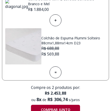
Branco e Mel
R$ 1.884,00
Colchão de Espuma Plummi Solteiro
88cmx1,88mx14cm D23
R$ 688,88
R$ 569,88
=
Compre os 2 produtos por:
R$ 2.453,88
8x
R$ 306,74
ou
de
s/juros
COMPRAR JUNTO