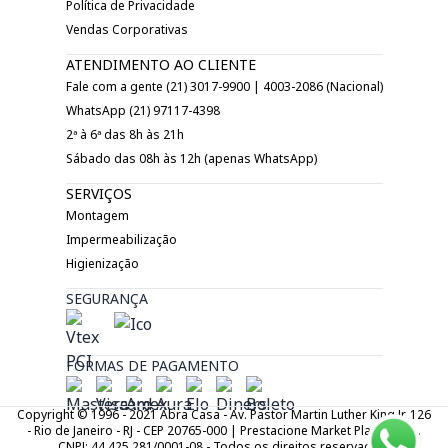
Política de Privacidade
Vendas Corporativas
ATENDIMENTO AO CLIENTE
Fale com a gente (21) 3017-9900 | 4003-2086 (Nacional)
WhatsApp (21) 97117-4398
2ª à 6ª das 8h às 21h
Sábado das 08h às 12h (apenas WhatsApp)
SERVIÇOS
Montagem
Impermeabilização
Higienização
SEGURANÇA
FORMAS DE PAGAMENTO
Copyright © 1996 - 2021 Abra Casa - Av. Pastor Martin Luther King Jr. 126
- Rio de Janeiro - RJ - CEP 20765-000 | Prestacione Market Place LTDA.
CNPJ: 44.425.281/0001-08 - Todos os direitos reservados.