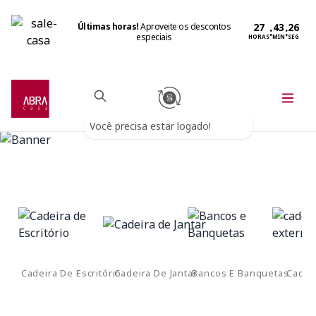
Últimas horas!
Aproveite os descontos
:
:
especiais
HORAS
MIN
SEG
Você precisa estar logado!
Cadeira De Escritório
Cadeira De Jantar
Bancos E Banquetas
Cadei
E