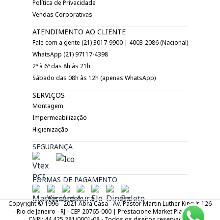
Política de Privacidade
Vendas Corporativas
ATENDIMENTO AO CLIENTE
Fale com a gente (21) 3017-9900 | 4003-2086 (Nacional)
WhatsApp (21) 97117-4398
2ª à 6ª das 8h às 21h
Sábado das 08h às 12h (apenas WhatsApp)
SERVIÇOS
Montagem
Impermeabilização
Higienização
SEGURANÇA
FORMAS DE PAGAMENTO
Copyright © 1996 - 2021 Abra Casa - Av. Pastor Martin Luther King Jr. 126
- Rio de Janeiro - RJ - CEP 20765-000 | Prestacione Market Place LTDA.
CNPJ: 44.425.281/0001-08 - Todos os direitos reservados.