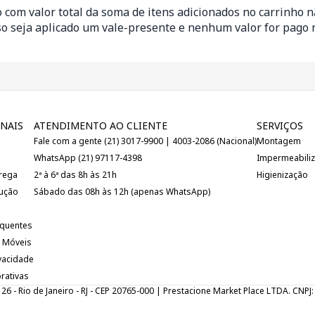
 com valor total da soma de itens adicionados no carrinho 
so seja aplicado um vale-presente e nenhum valor for pago
NAIS
ATENDIMENTO AO CLIENTE
SERVIÇOS
Fale com a gente (21) 3017-9900 | 4003-2086 (Nacional)
Montagem
WhatsApp (21) 97117-4398
Impermeabili
trega
2ª à 6ª das 8h às 21h
Higienização
lução
Sábado das 08h às 12h (apenas WhatsApp)
equentes
 Móveis
ivacidade
rativas
 126 - Rio de Janeiro - RJ - CEP 20765-000 | Prestacione Market Place LTDA. CNP