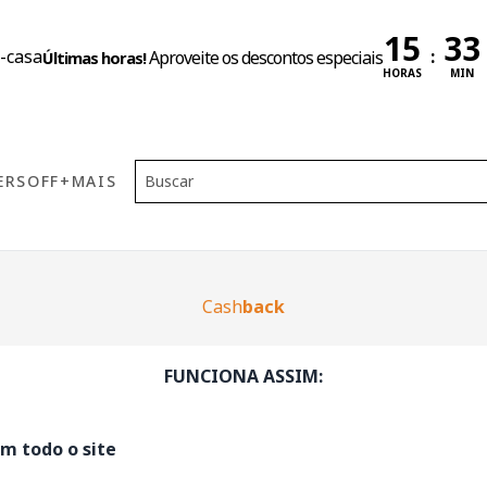
:
Aproveite os descontos especiais
Últimas horas!
HORAS
MIN
ERS
OFF
+MAIS
Cash
back
FUNCIONA ASSIM:
m todo o site