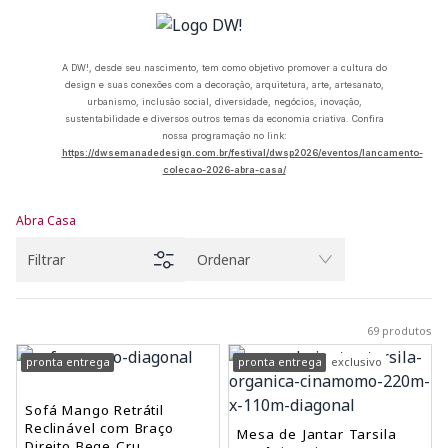
A DW!, desde seu nascimento, tem como objetivo promover a cultura do
design e suas conexões com a decoração, arquitetura, arte, artesanato,
urbanismo, inclusão social, diversidade, negócios, inovação,
sustentabilidade e diversos outros temas da economia criativa. Confira
nossa programação no link:
https://dwsemanadedesign.com.br/festival/dwsp2026/eventos/lancamento-
colecao-2026-abra-casa/
Abra Casa
Filtrar
Ordenar
69 produtos
pronta entrega
pronta entrega
exclusivo
Sofá Mango Retrátil
Reclinável com Braço
Mesa de Jantar Tarsila
Direito Bege Cru