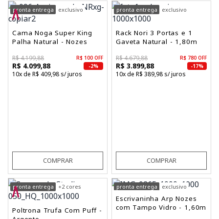
pronta entrega
exclusivo
pronta entrega
exclusivo
Cama Noga Super King
Rack Nori 3 Portas e 1
Palha Natural - Nozes
Gaveta Natural - 1,80m
R$ 4.199,88
R$ 4.679,88
R$ 100 OFF
R$ 780 OFF
R$ 4.099,88
R$ 3.899,88
-2%
-17%
10x de R$ 409,98 s/ juros
10x de R$ 389,98 s/ juros
COMPRAR
COMPRAR
pronta entrega
+2 cores
pronta entrega
exclusivo
Escrivaninha Arp Nozes
com Tampo Vidro - 1,60m
Poltrona Trufa Com Puff -
Argento