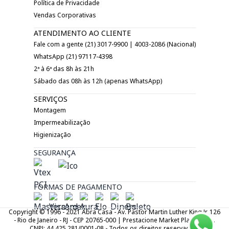
Política de Privacidade
Vendas Corporativas
ATENDIMENTO AO CLIENTE
Fale com a gente (21) 3017-9900 | 4003-2086 (Nacional)
WhatsApp (21) 97117-4398
2ª à 6ª das 8h às 21h
Sábado das 08h às 12h (apenas WhatsApp)
SERVIÇOS
Montagem
Impermeabilização
Higienização
SEGURANÇA
FORMAS DE PAGAMENTO
Copyright © 1996 - 2021 Abra Casa - Av. Pastor Martin Luther King Jr. 126
- Rio de Janeiro - RJ - CEP 20765-000 | Prestacione Market Place LTDA.
CNPJ: 44.425.281/0001-08 - Todos os direitos reservados.