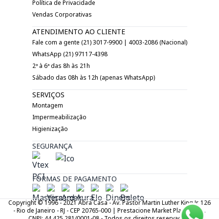
Política de Privacidade
Vendas Corporativas
ATENDIMENTO AO CLIENTE
Fale com a gente (21) 3017-9900 | 4003-2086 (Nacional)
WhatsApp (21) 97117-4398
2ª à 6ª das 8h às 21h
Sábado das 08h às 12h (apenas WhatsApp)
SERVIÇOS
Montagem
Impermeabilização
Higienização
SEGURANÇA
FORMAS DE PAGAMENTO
Copyright © 1996 - 2021 Abra Casa - Av. Pastor Martin Luther King Jr. 126
- Rio de Janeiro - RJ - CEP 20765-000 | Prestacione Market Place LTDA.
CNPJ: 44.425.281/0001-08 - Todos os direitos reservados.