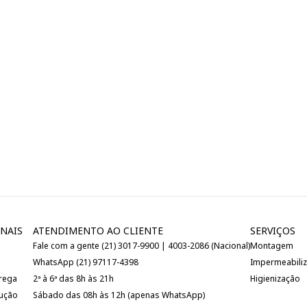
NAIS
ATENDIMENTO AO CLIENTE
SERVIÇOS
Fale com a gente (21) 3017-9900 | 4003-2086 (Nacional)
Montagem
WhatsApp (21) 97117-4398
Impermeabili
trega
2ª à 6ª das 8h às 21h
Higienização
lução
Sábado das 08h às 12h (apenas WhatsApp)