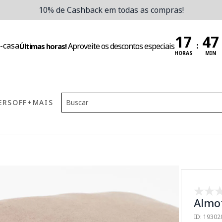
10% de Cashback em todas as compras!
:
Aproveite os descontos especiais
Últimas horas!
HORAS
MIN
ERS
OFF
+MAIS
Almof
ID: 1930