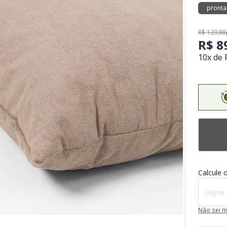
pronta
R$ 129,88
R$ 8
10x de 
Calcule o
Não sei 