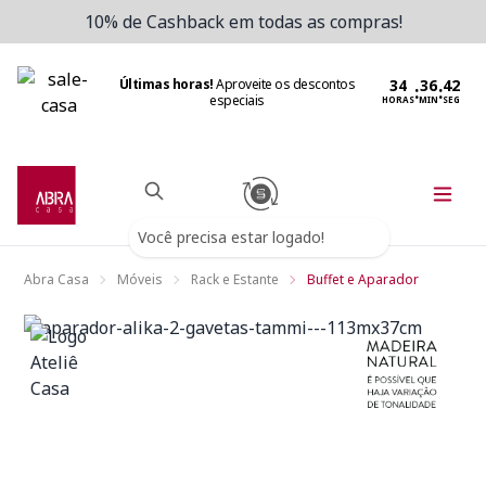
10% de Cashback em todas as compras!
Últimas horas!
Aproveite os descontos
:
:
especiais
HORAS
MIN
SEG
Você precisa estar logado!
Abra Casa
Móveis
Rack e Estante
Buffet e Aparador