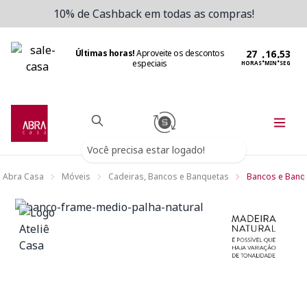
10% de Cashback em todas as compras!
Últimas horas!
Aproveite os descontos
:
:
especiais
HORAS
MIN
SEG
Você precisa estar logado!
Abra Casa
Móveis
Cadeiras, Bancos e Banquetas
Bancos e Banq