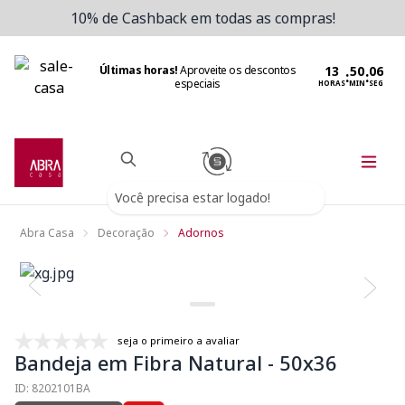
10% de Cashback em todas as compras!
Últimas horas!
Aproveite os descontos
:
:
especiais
HORAS
MIN
SEG
Você precisa estar logado!
Abra Casa
Decoração
Adornos
seja o primeiro a avaliar
Bandeja em Fibra Natural - 50x36
ID: 8202101BA