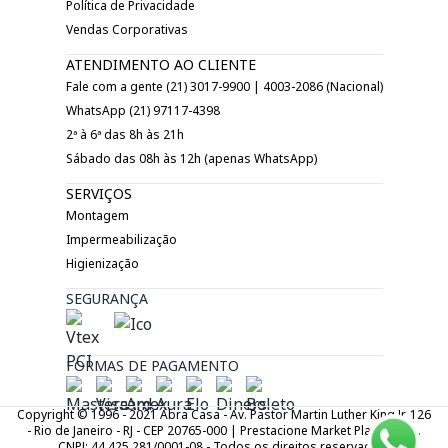
Política de Privacidade
Vendas Corporativas
ATENDIMENTO AO CLIENTE
Fale com a gente (21) 3017-9900 | 4003-2086 (Nacional)
WhatsApp (21) 97117-4398
2ª à 6ª das 8h às 21h
Sábado das 08h às 12h (apenas WhatsApp)
SERVIÇOS
Montagem
Impermeabilização
Higienização
SEGURANÇA
FORMAS DE PAGAMENTO
Copyright © 1996 - 2021 Abra Casa - Av. Pastor Martin Luther King Jr. 126
- Rio de Janeiro - RJ - CEP 20765-000 | Prestacione Market Place LTDA.
CNPJ: 44.425.281/0001-08 - Todos os direitos reservados.