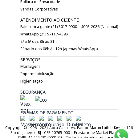
Política de Privacidade
Vendas Corporativas
ATENDIMENTO AO CLIENTE
Fale com a gente (21) 3017-9900 | 4003-2086 (Nacional)
WhatsApp (21) 97117-4398
2ª à 6ª das 8h às 21h
Sábado das 08h às 12h (apenas WhatsApp)
SERVIÇOS
Montagem
Impermeabilização
Higienização
SEGURANÇA
FORMAS DE PAGAMENTO
Copyright © 1996 - 2021 Abra Casa - Av. Pastor Martin Luther King Jr. 126
- Rio de Janeiro - RJ - CEP 20765-000 | Prestacione Market Place LTDA.
CNPJ: 44.425.281/0001-08 - Todos os direitos reservados.