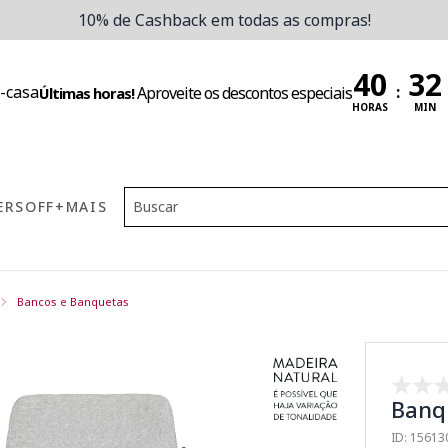
10% de Cashback em todas as compras!
:
Aproveite os descontos especiais
Últimas horas!
HORAS
MIN
ERS
OFF
+MAIS
Bancos e Banquetas
Banqu
ID: 1561