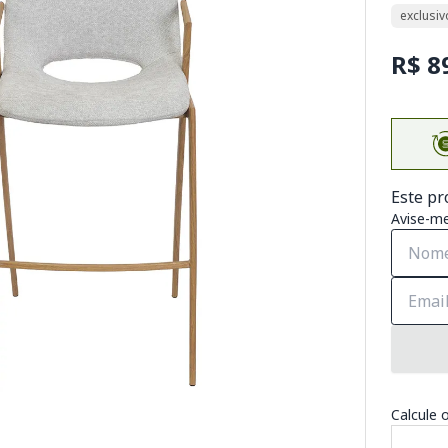
exclusiv
R$ 8
Este pr
Avise-me
Calcule o