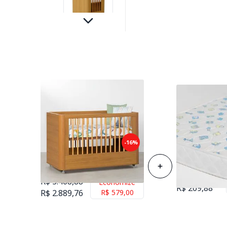
Berço Evolutivo Boom Plus 3
-16%
Colchão de Es
em 1 com Rodízios - Savana
Berço 70cmx1
Fosco
R$ 258,88
R$ 3.468,88
Economize
R$ 209,88
R$ 2.889,76
R$ 579,00