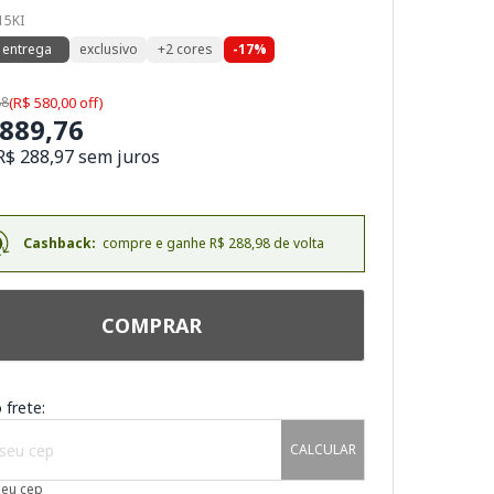
15KI
 entrega
exclusivo
+2 cores
-17%
88
(R$ 580,00 off)
.889,76
R$ 288,97 sem juros
Cashback:
compre e ganhe R$ 288,98 de volta
COMPRAR
 frete:
CALCULAR
meu cep