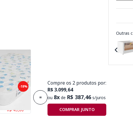
Outras c
Compre os 2 produtos por:
puma Plummi
-18%
R$ 3.099,64
,30mx10cm D18
8x
R$ 387,46
=
ou
de
s/juros
Economize
COMPRAR JUNTO
R$ 49,00