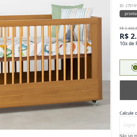
ID: 27519
pronta
R$ 3.468,
R$ 2
10x de 
Calcule o
Não sei 