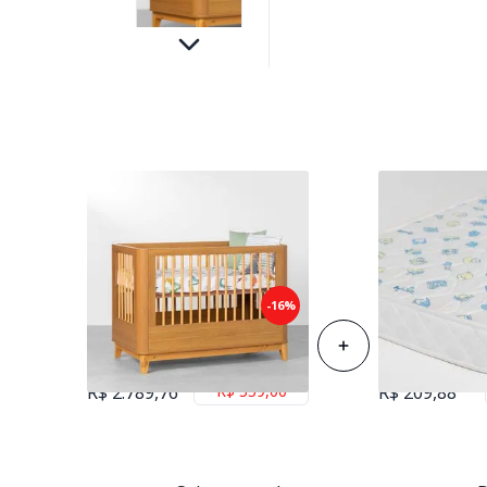
Berço Evolutivo Boom Slim 3
Colchão de Es
-16%
em 1 Square - Savana Fosco
Berço 70cmx1
R$ 3.348,88
R$ 258,88
Economize
R$ 2.789,76
R$ 559,00
R$ 209,88