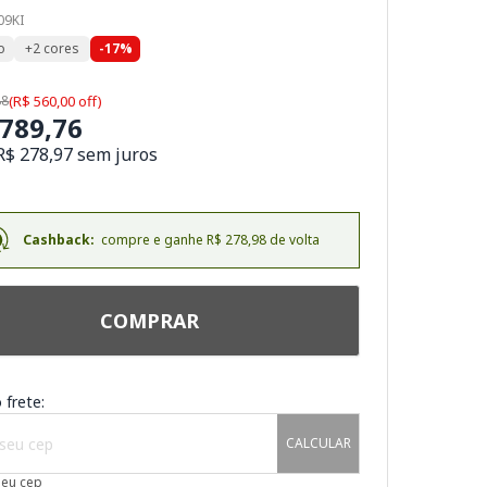
09KI
o
+2 cores
-17%
88
(R$ 560,00 off)
.789,76
R$ 278,97 sem juros
Cashback:
compre e ganhe R$ 278,98 de volta
COMPRAR
 frete:
CALCULAR
meu cep