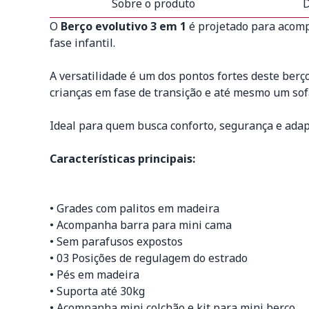
Sobre o produto
D
O
Berço evolutivo 3 em 1
é projetado para acomp
fase infantil.
A versatilidade é um dos pontos fortes deste berç
crianças em fase de transição e até mesmo um sofá
Ideal para quem busca conforto, segurança e adap
Características principais:
• Grades com palitos em madeira
• Acompanha barra para mini cama
• Sem parafusos expostos
• 03 Posições de regulagem do estrado
• Pés em madeira
• Suporta até 30kg
• Acompanha mini colchão e kit para mini berço