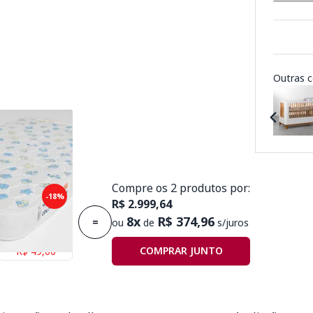
Outras c
Compre os 2 produtos por:
puma Plummi
-18%
R$ 2.999,64
,30mx10cm D18
8x
R$ 374,96
=
ou
de
s/juros
Economize
COMPRAR JUNTO
R$ 49,00