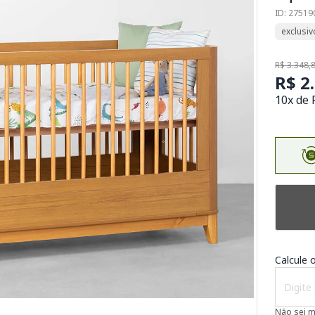
ID: 27519
exclusiv
R$ 3.348,
R$ 2
10x de 
Calcule o
Não sei 