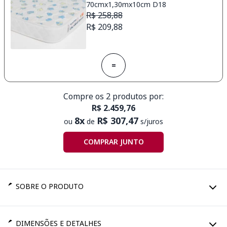
70cmx1,30mx10cm D18
R$ 258,88
R$ 209,88
=
Compre os 2 produtos por:
R$ 2.459,76
8x
R$ 307,47
ou
de
s/juros
COMPRAR JUNTO
SOBRE O PRODUTO
DIMENSÕES E DETALHES