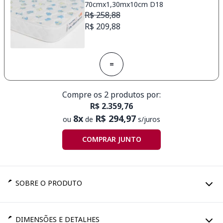
70cmx1,30mx10cm D18
R$ 258,88
R$ 209,88
=
Compre os 2 produtos por:
R$ 2.359,76
8x
R$ 294,97
ou
de
s/juros
COMPRAR JUNTO
SOBRE O PRODUTO
DIMENSÕES E DETALHES