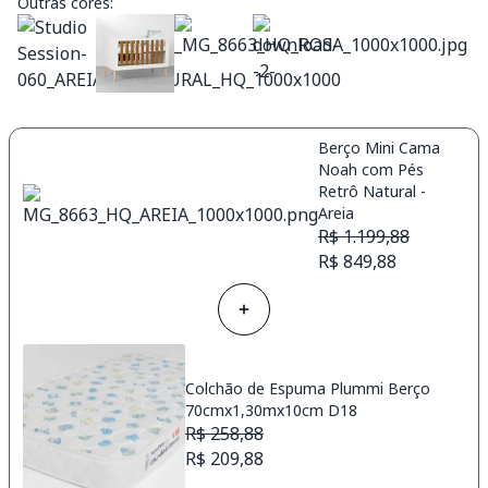
Outras cores:
Berço Mini Cama
Noah com Pés
Retrô Natural -
Areia
R$ 1.199,88
R$ 849,88
Colchão de Espuma Plummi Berço
70cmx1,30mx10cm D18
R$ 258,88
R$ 209,88