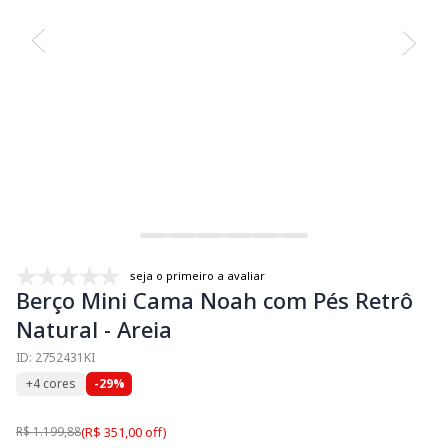
seja o primeiro a avaliar
Berço Mini Cama Noah com Pés Retrô
Natural - Areia
ID: 2752431KI
+4 cores
-29%
R$ 1.199,88
(R$ 351,00 off)