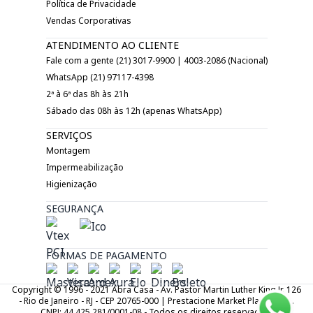
Política de Privacidade
Vendas Corporativas
ATENDIMENTO AO CLIENTE
Fale com a gente (21) 3017-9900 | 4003-2086 (Nacional)
WhatsApp (21) 97117-4398
2ª à 6ª das 8h às 21h
Sábado das 08h às 12h (apenas WhatsApp)
SERVIÇOS
Montagem
Impermeabilização
Higienização
SEGURANÇA
FORMAS DE PAGAMENTO
Copyright © 1996 - 2021 Abra Casa - Av. Pastor Martin Luther King Jr. 126
- Rio de Janeiro - RJ - CEP 20765-000 | Prestacione Market Place LTDA.
CNPJ: 44.425.281/0001-08 - Todos os direitos reservados.