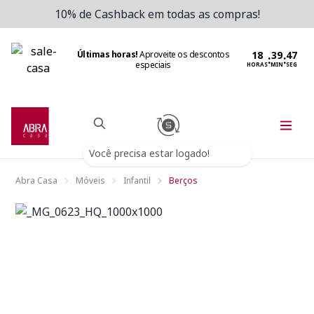
10% de Cashback em todas as compras!
Últimas horas!
Aproveite os descontos
:
:
especiais
HORAS
MIN
SEG
Você precisa estar logado!
Abra Casa
Móveis
Infantil
Berços