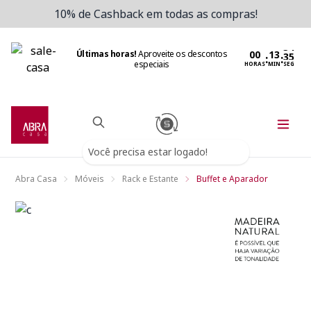
10% de Cashback em todas as compras!
Últimas horas!
Aproveite os descontos
:
:
especiais
HORAS
MIN
SEG
Você precisa estar logado!
Abra Casa
Móveis
Rack e Estante
Buffet e Aparador