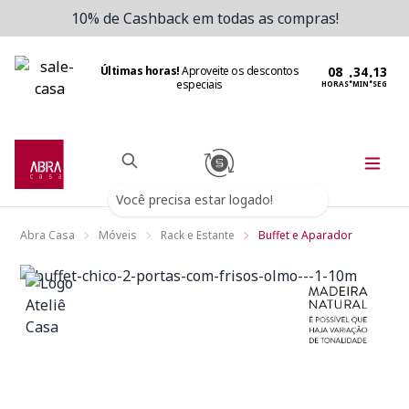
10% de Cashback em todas as compras!
Últimas horas!
Aproveite os descontos
:
:
especiais
HORAS
MIN
SEG
Você precisa estar logado!
Abra Casa
Móveis
Rack e Estante
Buffet e Aparador