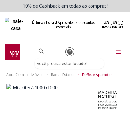
10% de Cashback em todas as compras!
Últimas horas!
Aproveite os descontos
:
:
especiais
HORAS
MIN
SEG
Você precisa estar logado!
Abra Casa
Móveis
Rack e Estante
Buffet e Aparador