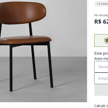
+2 core
R$ 799,88
R$ 6
Este pr
Avise-me
Calcule o