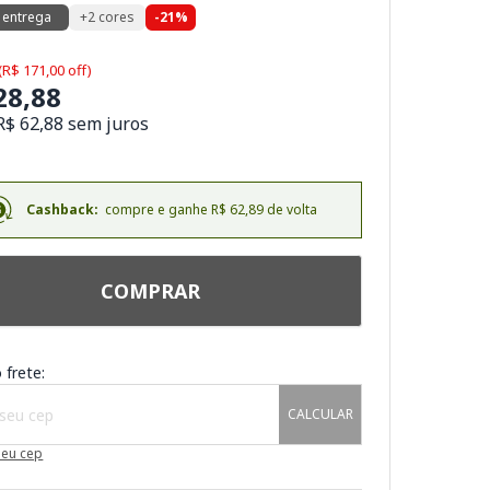
 entrega
+2 cores
-21%
(R$ 171,00 off)
28,88
R$ 62,88 sem juros
Cashback:
compre e ganhe R$ 62,89 de volta
COMPRAR
 frete:
CALCULAR
meu cep