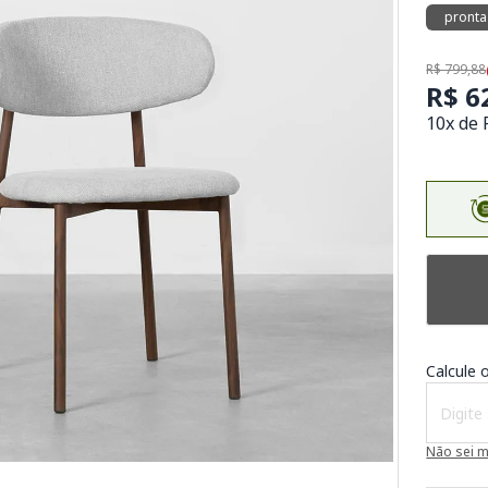
pronta
R$ 799,88
R$ 6
10x de 
Calcule o
Não sei 