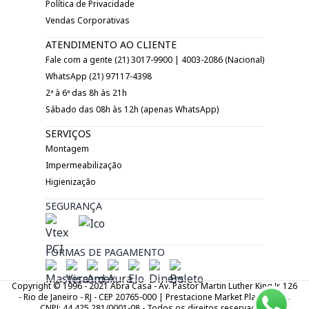
Política de Privacidade
Vendas Corporativas
ATENDIMENTO AO CLIENTE
Fale com a gente (21) 3017-9900 | 4003-2086 (Nacional)
WhatsApp (21) 97117-4398
2ª à 6ª das 8h às 21h
Sábado das 08h às 12h (apenas WhatsApp)
SERVIÇOS
Montagem
Impermeabilização
Higienização
SEGURANÇA
FORMAS DE PAGAMENTO
Copyright © 1996 - 2021 Abra Casa - Av. Pastor Martin Luther King Jr. 126
- Rio de Janeiro - RJ - CEP 20765-000 | Prestacione Market Place LTDA.
CNPJ: 44.425.281/0001-08 - Todos os direitos reservados.