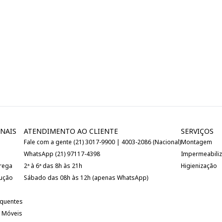
NAIS
ATENDIMENTO AO CLIENTE
SERVIÇOS
Fale com a gente (21) 3017-9900 | 4003-2086 (Nacional)
Montagem
WhatsApp (21) 97117-4398
Impermeabili
trega
2ª à 6ª das 8h às 21h
Higienização
lução
Sábado das 08h às 12h (apenas WhatsApp)
equentes
 Móveis