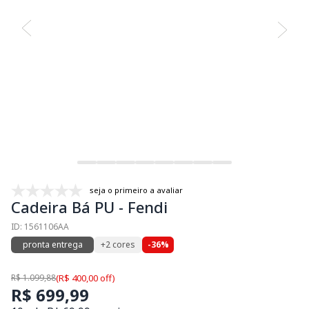
seja o primeiro a avaliar
Cadeira Bá PU - Fendi
ID: 1561106AA
pronta entrega
+2 cores
-36%
R$ 1.099,88
(R$ 400,00 off)
R$ 699,99