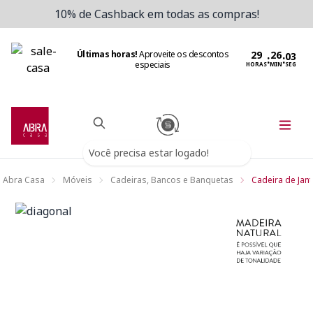
10% de Cashback em todas as compras!
Últimas horas!
Aproveite os descontos
:
:
especiais
HORAS
MIN
SEG
Você precisa estar logado!
Abra Casa
Móveis
Cadeiras, Bancos e Banquetas
Cadeira de Jant