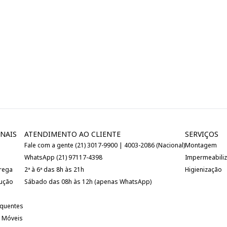
NAIS
ATENDIMENTO AO CLIENTE
SERVIÇOS
Fale com a gente (21) 3017-9900 | 4003-2086 (Nacional)
Montagem
WhatsApp (21) 97117-4398
Impermeabili
trega
2ª à 6ª das 8h às 21h
Higienização
lução
Sábado das 08h às 12h (apenas WhatsApp)
equentes
 Móveis