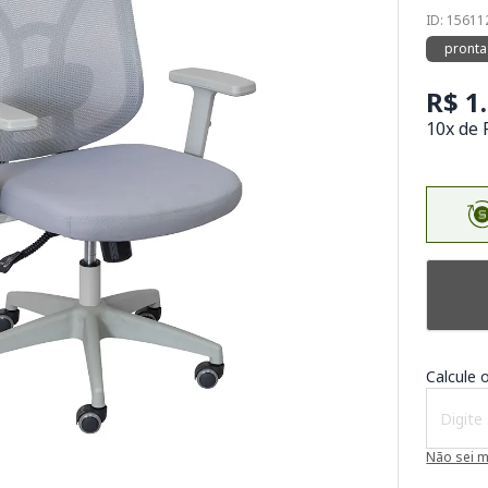
ID: 1561
pronta
R$ 1
10x de 
Calcule o
Não sei 