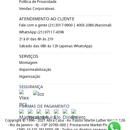
Política de Privacidade
Vendas Corporativas
ATENDIMENTO AO CLIENTE
Fale com a gente (21) 3017-9900 | 4003-2086 (Nacional)
WhatsApp (21) 97117-4398
2ª à 6ª das 8h às 21h
Sábado das 08h às 12h (apenas WhatsApp)
SERVIÇOS
Montagem
Impermeabilização
Higienização
SEGURANÇA
FORMAS DE PAGAMENTO
Copyright © 1996 - 2021 Abra Casa - Av. Pastor Martin Luther King Jr. 126
- Rio de Janeiro - RJ - CEP 20765-000 | Prestacione Market Place LTDA.
CNPJ: 44.425.281/0001-08 - Todos os direitos reservados.