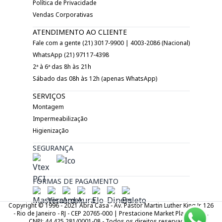
Política de Privacidade
Vendas Corporativas
ATENDIMENTO AO CLIENTE
Fale com a gente (21) 3017-9900 | 4003-2086 (Nacional)
WhatsApp (21) 97117-4398
2ª à 6ª das 8h às 21h
Sábado das 08h às 12h (apenas WhatsApp)
SERVIÇOS
Montagem
Impermeabilização
Higienização
SEGURANÇA
FORMAS DE PAGAMENTO
Copyright © 1996 - 2021 Abra Casa - Av. Pastor Martin Luther King Jr. 126
- Rio de Janeiro - RJ - CEP 20765-000 | Prestacione Market Place LTDA.
CNPJ: 44.425.281/0001-08 - Todos os direitos reservados.