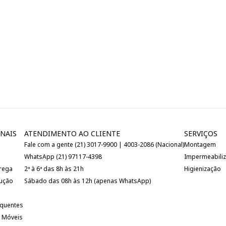
NAIS
ATENDIMENTO AO CLIENTE
SERVIÇOS
Fale com a gente (21) 3017-9900 | 4003-2086 (Nacional)
Montagem
WhatsApp (21) 97117-4398
Impermeabili
trega
2ª à 6ª das 8h às 21h
Higienização
lução
Sábado das 08h às 12h (apenas WhatsApp)
equentes
 Móveis