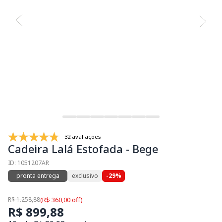
32 avaliações
Cadeira Lalá Estofada - Bege
ID: 1051207AR
pronta entrega
exclusivo
-29%
R$ 1.258,88
(R$ 360,00 off)
R$ 899,88