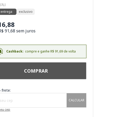
07LI
 entrega
exclusivo
16,88
R$ 91,68 sem juros
Cashback:
compre e ganhe R$ 91,69 de volta
COMPRAR
 frete:
CALCULAR
meu cep