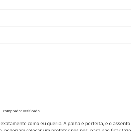
comprador verificado
é exatamente como eu queria. A palha é perfeita, e o assen
e, poderiam colocar um protetor nos pés, para não ficar faze