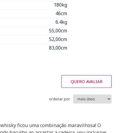
180kg
46cm
6.4kg
55,00cm
52,00cm
83,00cm
QUERO AVALIAR
ordenar por
to whisky ficou uma combinação maravilhosa! O
ndo barulho ao arrastar a cadeira, vou inclusive