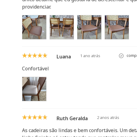
providenciar.
1 ano atrás
compr
Luana
Confortável
2 anos atrás
Ruth Geralda
As cadeiras são lindas e bem confortáveis. Um det