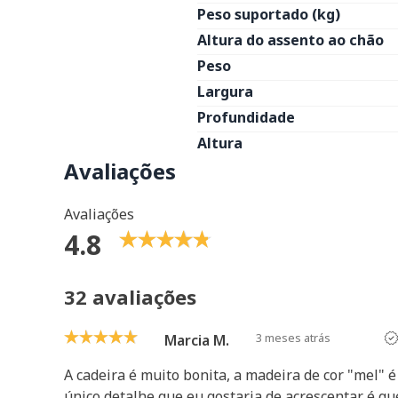
Peso suportado (kg)
Altura do assento ao chão
Peso
Largura
Profundidade
Altura
Avaliações
Avaliações
4.8
32 avaliações
3 meses atrás
Marcia M.
A cadeira é muito bonita, a madeira de cor "mel" 
único detalhe que eu gostaria de acrescentar é qu