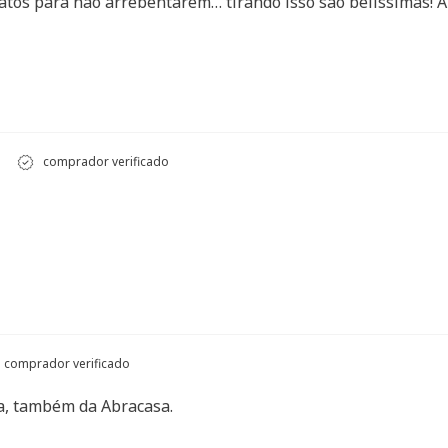
gatos para não arrebentarem… tirando isso são belíssimas! 
comprador verificado
comprador verificado
a, também da Abracasa.