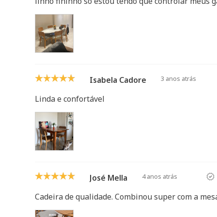
linho fininho só estou tendo que controlar meus 
3 anos atrás
Isabela Cadore
Linda e confortável
4 anos atrás
José Mella
Cadeira de qualidade. Combinou super com a mes