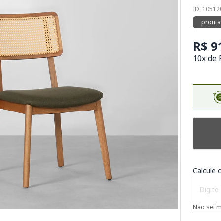
ID: 10512
pronta
R$ 9
10x de 
Calcule o
Não sei 