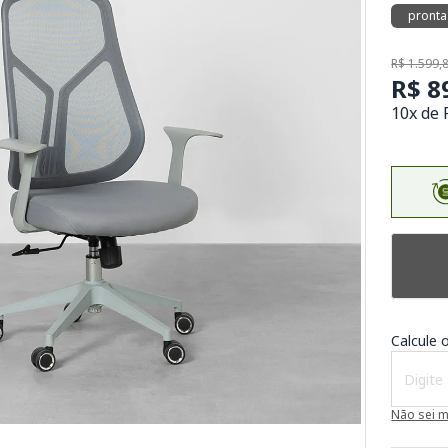
pronta
R$ 1.599,
R$ 8
10x de 
Calcule o
Não sei 