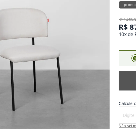
pronta
R$ 1.599,
R$ 8
10x de 
Calcule o
Não sei 