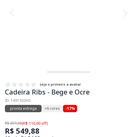
seja o primeiro a avaliar
Cadeira Ribs - Bege e Ocre
ID: 1491302HG
pronta entrega
+6 cores
-17%
R$ 659,88
(R$ 110,00 off)
R$ 549,88