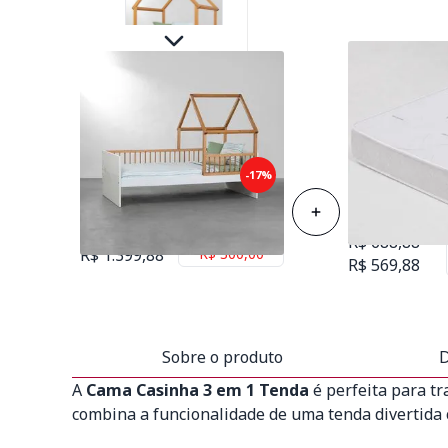
Colchão de Es
Cama Casinha Evolutiva Tenda
-17%
Solteiro 88cm
- Branco e Amêndoa
D23
R$ 1.699,88
Economize
R$ 688,88
R$ 1.399,88
R$ 300,00
R$ 569,88
Sobre o produto
D
A
Cama Casinha 3 em 1 Tenda
é perfeita para tr
combina a funcionalidade de uma tenda divertida 