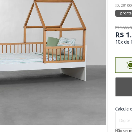
ID: 2910
pronta
R$ 1.699,
R$ 1
10x de 
Calcule o
Não sei 