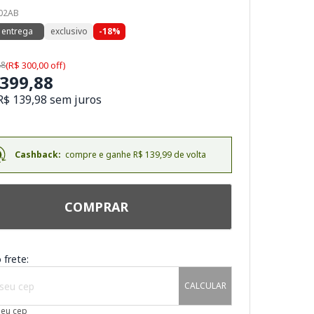
002AB
 entrega
exclusivo
-18%
88
(R$ 300,00 off)
.399,88
R$ 139,98 sem juros
Cashback:
compre e ganhe R$ 139,99 de volta
COMPRAR
 frete:
CALCULAR
meu cep