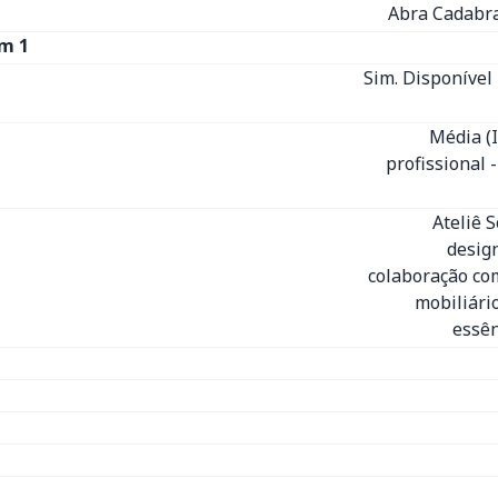
Abra Cadabra
m 1
Sim. Disponível 
Média (
profissional 
Ateliê 
desig
colaboração com
mobiliári
essên