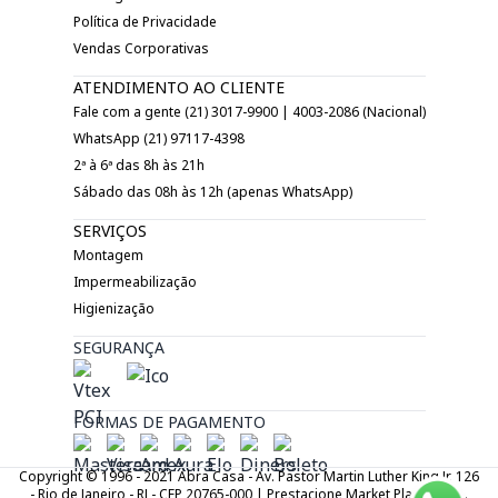
Política de Privacidade
Vendas Corporativas
ATENDIMENTO AO CLIENTE
Fale com a gente (21) 3017-9900 | 4003-2086 (Nacional)
WhatsApp (21) 97117-4398
2ª à 6ª das 8h às 21h
Sábado das 08h às 12h (apenas WhatsApp)
SERVIÇOS
Montagem
Impermeabilização
Higienização
SEGURANÇA
FORMAS DE PAGAMENTO
Copyright © 1996 - 2021 Abra Casa - Av. Pastor Martin Luther King Jr. 126
- Rio de Janeiro - RJ - CEP 20765-000 | Prestacione Market Place LTDA.