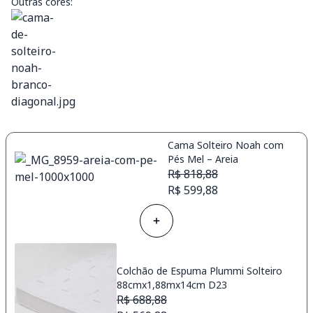
Outras cores:
Cama Solteiro Noah com
Pés Mel – Areia
R$ 818,88
R$ 599,88
Colchão de Espuma Plummi Solteiro
88cmx1,88mx14cm D23
R$ 688,88