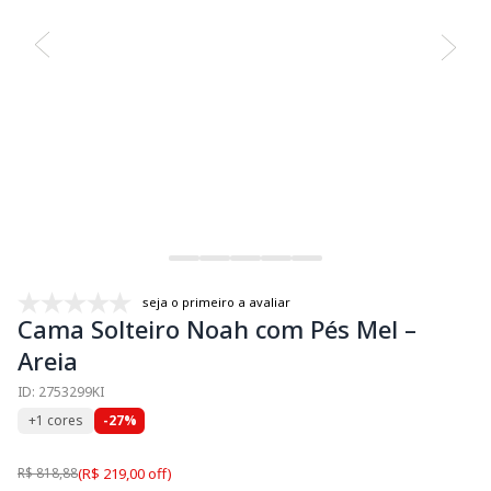
seja o primeiro a avaliar
Cama Solteiro Noah com Pés Mel –
Areia
ID: 2753299KI
+1 cores
-27%
R$ 818,88
(R$ 219,00 off)