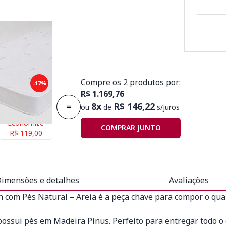
Compre os 2 produtos por:
puma Plummi
-17%
R$ 1.169,76
x1,88mx14cm
8x
R$ 146,22
=
ou
de
s/juros
Economize
COMPRAR JUNTO
R$ 119,00
imensões e detalhes
Avaliações
h com Pés Natural – Areia é a peça chave para compor o qu
possui pés em Madeira Pinus. Perfeito para entregar todo 