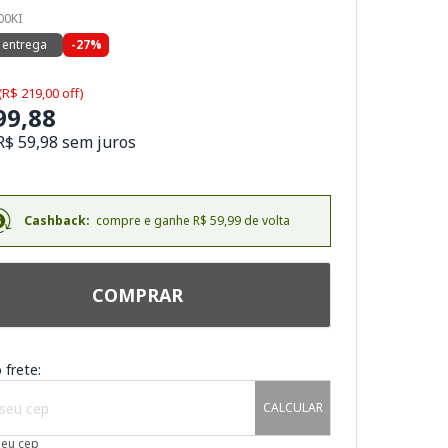
00KI
 entrega
-27%
(R$ 219,00 off)
99,88
R$ 59,98 sem juros
Cashback:
compre e ganhe R$ 59,99 de volta
COMPRAR
 frete:
CALCULAR
meu cep