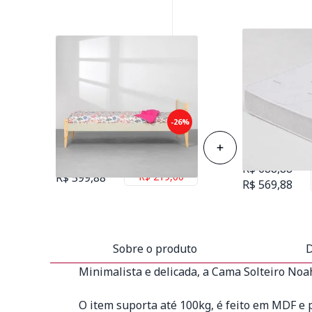
Colchão de Es
Cama Solteiro Noah com Pés
-26%
Solteiro 88cm
Natural – Areia
D23
R$ 818,88
Economize
R$ 688,88
R$ 599,88
R$ 219,00
R$ 569,88
Sobre o produto
D
Minimalista e delicada, a Cama Solteiro Noa
O item suporta até 100kg, é feito em MDF e 