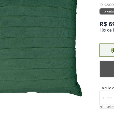
ID: 9200
pronta
R$ 6
10x de 
Calcule o
Não sei 