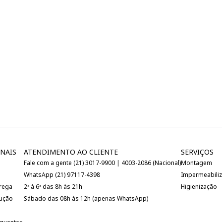
NAIS
ATENDIMENTO AO CLIENTE
SERVIÇOS
Fale com a gente (21) 3017-9900 | 4003-2086 (Nacional)
Montagem
WhatsApp (21) 97117-4398
Impermeabili
trega
2ª à 6ª das 8h às 21h
Higienização
lução
Sábado das 08h às 12h (apenas WhatsApp)