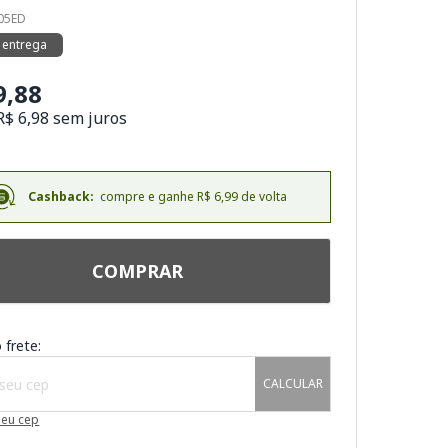
005ED
 entrega
9,88
R$ 6,98 sem juros
Cashback:
compre e ganhe R$ 6,99 de volta
COMPRAR
 frete:
CALCULAR
meu cep