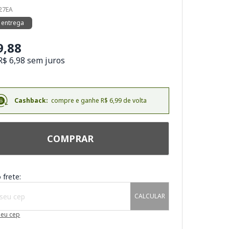
827EA
 entrega
9,88
R$ 6,98 sem juros
Cashback:
compre e ganhe R$ 6,99 de volta
COMPRAR
 frete:
CALCULAR
meu cep