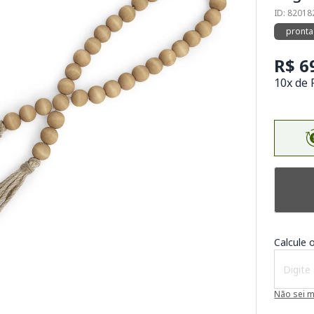
ID: 8201
pronta
R$ 6
10x de 
Calcule o
Não sei 