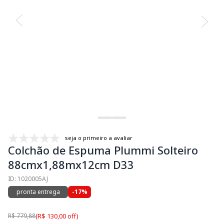
seja o primeiro a avaliar
Colchão de Espuma Plummi Solteiro
88cmx1,88mx12cm D33
ID: 1020005AJ
pronta entrega
-17%
R$ 779,88
(R$ 130,00 off)