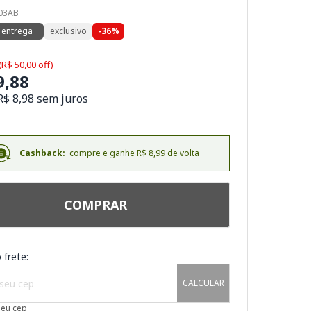
003AB
 entrega
exclusivo
-36%
(R$ 50,00 off)
9,88
R$ 8,98 sem juros
Cashback:
compre e ganhe R$ 8,99 de volta
COMPRAR
 frete:
CALCULAR
meu cep