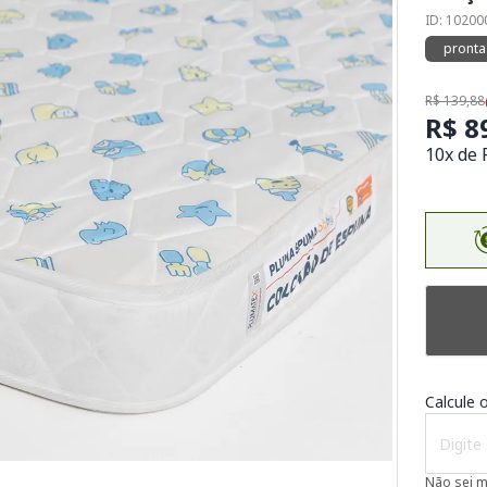
ID: 1020
pronta
R$ 139,88
R$ 8
10x de 
Calcule o
Não sei 