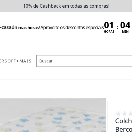
10% de Cashback em todas as compras!
:
Aproveite os descontos especiais
Últimas horas!
HORAS
MIN
ERS
OFF
+MAIS
Colc
Berç